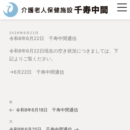
投
2026年6月22日
稿
令和8年6月22日 千寿中間通信
日:
令和8年6月22日現在の空き状況につきましては、下
記よりご覧ください。
→
6月22日 千寿中間通信
投
過
前
稿
去
ナ
令和8年6月18日 千寿中間通信
の
ビ
投
ゲ
次
次
稿
ー
の
令和8年6月25日 千寿中間通信