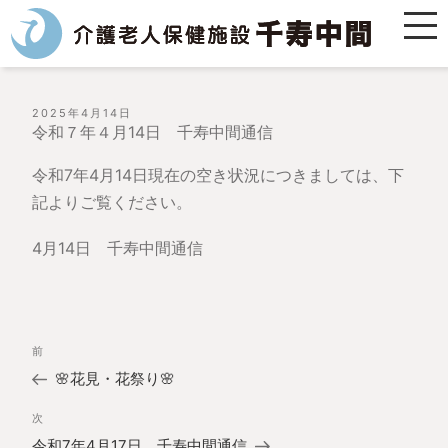
投
2025年4月14日
稿
令和７年４月14日 千寿中間通信
日:
令和7年4月14日現在の空き状況につきましては、下
記よりご覧ください。
4月14日 千寿中間通信
投
過
前
稿
去
ナ
🌸花見・花祭り🌸
の
ビ
投
ゲ
次
次
稿
ー
の
令和7年4月17日 千寿中間通信