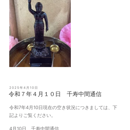
投
2025年4月10日
稿
令和７年４月１０日 千寿中間通信
日:
令和7年4月10日現在の空き状況につきましては、下
記よりご覧ください。
4月10日 千寿中間通信