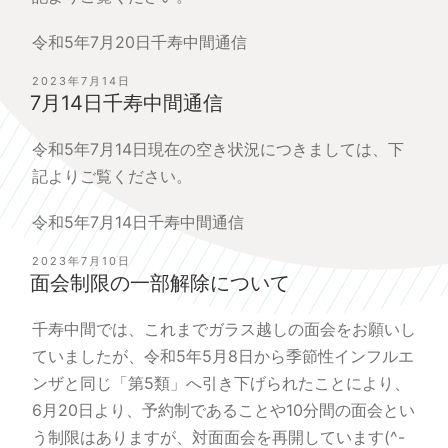
令和5年7月20日千寿中間通信
投
2023年7月14日
稿
7月14日千寿中間通信
日:
令和5年7月14日現在の空き状況につきましては、下
記よりご覧ください。
令和5年7月14日千寿中間通信
投
2023年7月10日
稿
面会制限の一部解除について
日:
千寿中間では、これまでガラス越しの面会をお願いし
ていましたが、令和5年5月8日から季節性インフルエ
ンザと同じ「第5類」へ引き下げられたことにより、
6月20日より、予約制であることや10分間の面会とい
う制限はありますが、対面面会を再開しています(^-