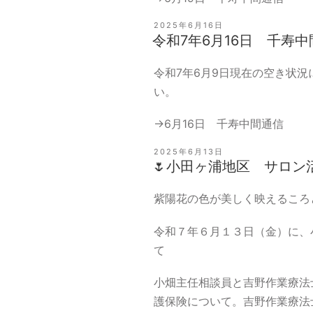
投
2025年6月16日
稿
令和7年6月16日 千寿
日:
令和7年6月9日現在の空き状
い。
→
6月16日 千寿中間通信
投
2025年6月13日
稿
🌷小田ヶ浦地区 サロン活
日:
紫陽花の色が美しく映えるころ
令和７年６月１３日（金）に、
て
小畑主任相談員と吉野作業療法
護保険について。吉野作業療法