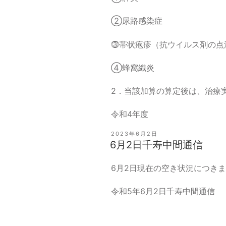
②尿路感染症
⓷帯状疱疹（抗ウイルス剤の点
④蜂窩織炎
2．当該加算の算定後は、治療
令和4年度
投
2023年6月2日
稿
6月2日千寿中間通信
日:
6月2日現在の空き状況につき
令和5年6月2日千寿中間通信