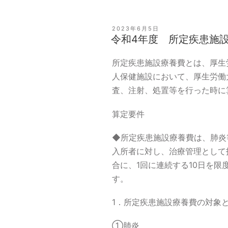
投
2023年6月5日
稿
令和4年度 所定疾患施
日:
所定疾患施設療養費とは、厚生
人保健施設において、厚生労働
査、注射、処置等を行った時に
算定要件
◆所定疾患施設療養費は、肺炎
入所者に対し、治療管理として
合に、1回に連続する10日を限
す。
1．所定疾患施設療養費の対象
①肺炎