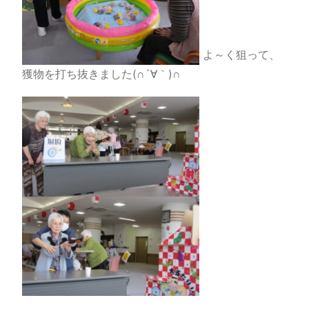
よ～く狙って、
獲物を打ち抜きました(∩´∀｀)∩