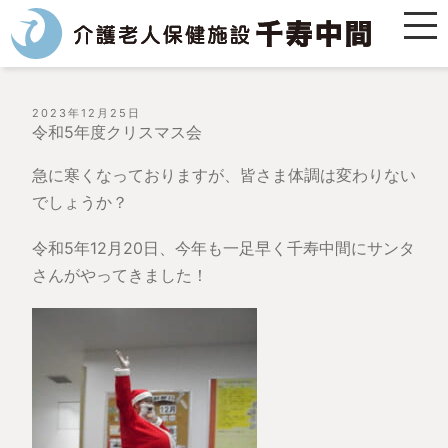
投
2023年12月25日
稿
令和5年度クリスマス会
日:
急に寒くなっておりますが、皆さま体調は変わりない
でしょうか？
令和5年12月20日、今年も一足早く千寿中間にサンタ
さんがやってきました！