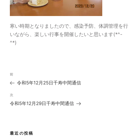
寒い時期となりましたので、感染予防、体調管理を行
いながら、楽しい行事を開催したいと思います(*^-
^*)
投
過
前
稿
去
ナ
令和5年12月25日千寿中間通信
の
ビ
投
ゲ
次
次
稿
ー
の
令和5年12月29日千寿中間通信
シ
投
ョ
稿
ン
最近の投稿