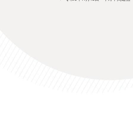
の
ビ
投
ゲ
稿
ー
シ
ョ
ン