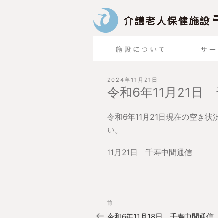
投
2024年11月21日
稿
令和6年11月21日
日:
令和6年11月21日現在の空き
い。
11月21日 千寿中間通信
投
過
前
稿
去
ナ
令和6年11月18日 千寿中間通信