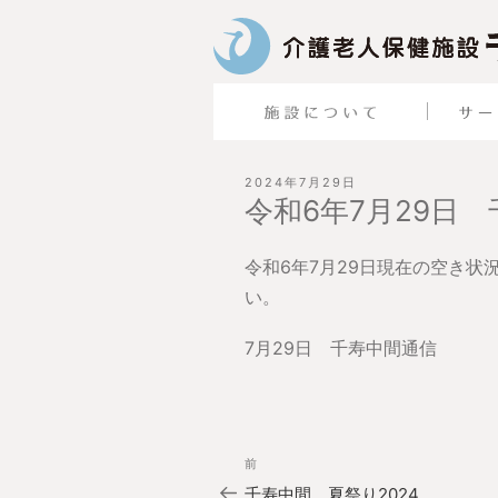
投
2024年7月29日
稿
令和6年7月29日
日:
令和6年7月29日現在の空き
い。
7月29日 千寿中間通信
投
過
前
稿
去
ナ
千寿中間 夏祭り2024