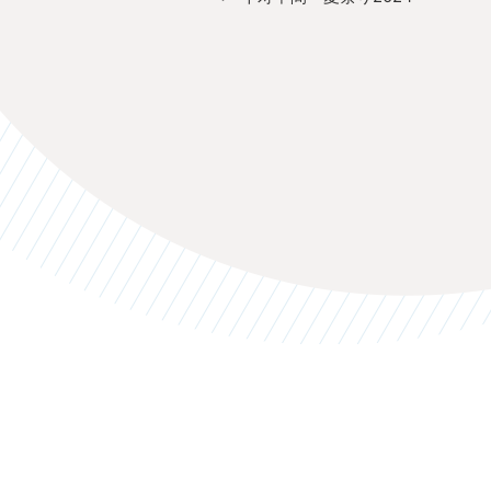
の
ビ
投
ゲ
稿
ー
シ
ョ
ン