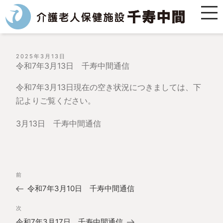
投
2025年3月13日
稿
令和7年3月13日 千寿中間通信
日:
令和7年3月13日現在の空き状況につきましては、下
記よりご覧ください。
3月13日 千寿中間通信
投
過
前
稿
去
ナ
令和7年3月10日 千寿中間通信
の
ビ
投
ゲ
次
次
稿
ー
の
令和7年3月17日 千寿中間通信