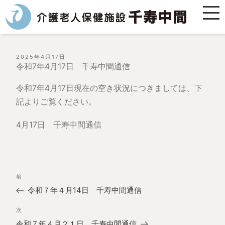
投
2025年4月17日
稿
令和7年4月17日 千寿中間通信
日:
令和7年4月17日現在の空き状況につきましては、下
記よりご覧ください。
4月17日 千寿中間通信
投
過
前
稿
去
ナ
令和７年４月14日 千寿中間通信
の
ビ
投
ゲ
次
次
稿
ー
の
令和７年４月２１日 千寿中間通信