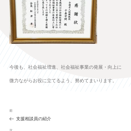
今後も、社会福祉増進、社会福祉事業の発展・向上に
微力ながらお役に立てるよう、努めてまいります。
投
過
前
稿
去
ナ
支援相談員の紹介
の
ビ
投
ゲ
次
次