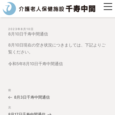
投
2023年8月10日
稿
8月10日千寿中間通信
日:
8月10日現在の空き状況につきましては、下記よりご
覧ください。
令和5年8月10日千寿中間通信
投
過
前
稿
去
ナ
8月3日千寿中間通信
の
ビ
投
ゲ
次
次
稿
ー
の
8月17日千寿中間通信