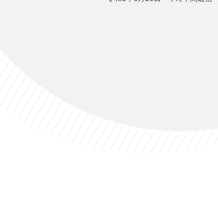
の
ビ
投
ゲ
稿
ー
シ
ョ
ン