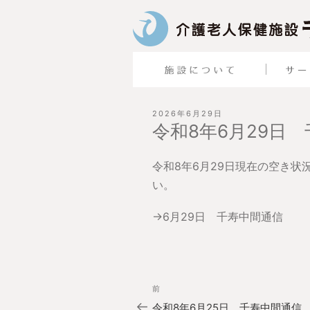
投
2026年6月29日
稿
令和8年6月29日
日:
令和8年6月29日現在の空き
い。
→
6月29日 千寿中間通信
投
過
前
稿
去
ナ
令和8年6月25日 千寿中間通信